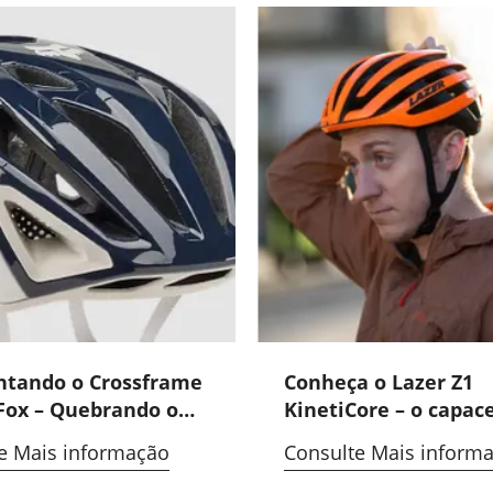
ntando o Crossframe
Conheça o Lazer Z1
Fox – Quebrando o
KinetiCore – o capac
o molde
mais moderno feito 
e Mais informação
Consulte Mais inform
dias escaldantes na 