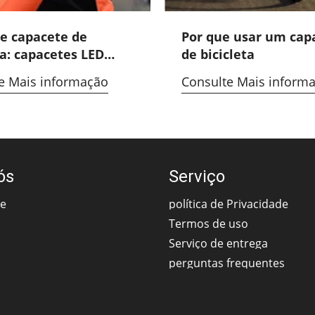
e capacete de
Por que usar um cap
ta: capacetes LED
de bicicleta
 ODM
e Mais informação
Consulte Mais inform
ós
Serviço
ce
política de Privacidade
Termos de uso
Serviço de entrega
perguntas frequentes