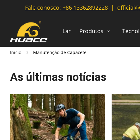
Fale conosco:
+86 13362892228
|
official
Lar
Produtos
Tecnol
Início
Manutenção de Capacete
As últimas notícias