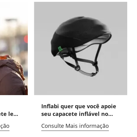
Inflabi quer que você apoie
ete leve
seu capacete inflável no
para
Indiegogo
ação
Consulte Mais informação
estrada.