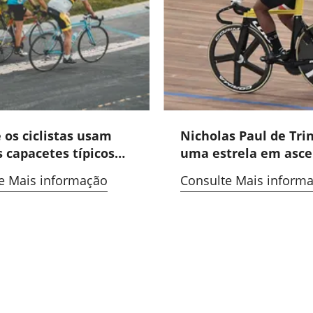
 os ciclistas usam
Nicholas Paul de Tri
 capacetes típicos
uma estrela em asc
sta?
no caminho para as
e Mais informação
Consulte Mais inform
Olimpíadas de Paris
2024