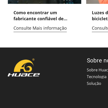
Como encontrar um
Luzes d
fabricante confiável de
bicicle
capacetes que ofereça
OEM e
Consulte Mais informação
Consult
serviço OEM?
Sobre n
Sobre Hua
Tecnologia
Solução