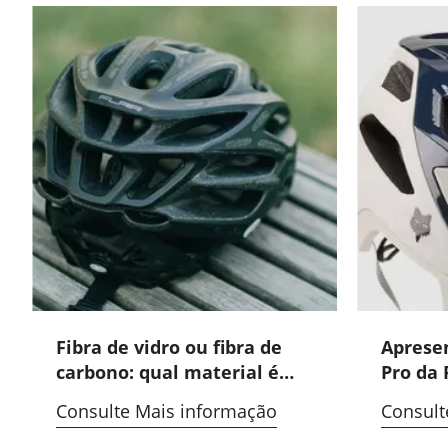
Fibra de vidro ou fibra de
Aprese
carbono: qual material é
Pro da 
melhor para o seu
pico d
Consulte Mais informação
Consult
capacete?