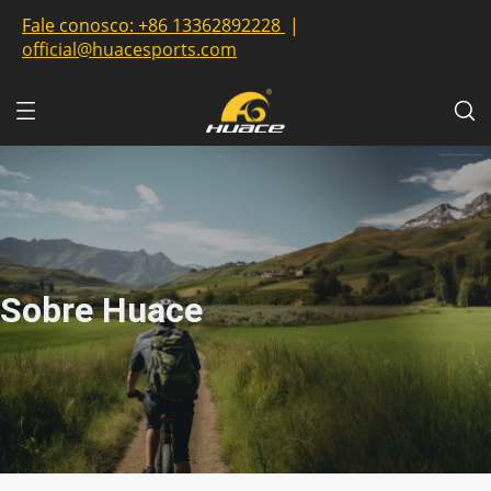
Fale conosco:
+86 13362892228
|
official@huacesports.com
Sobre Huace