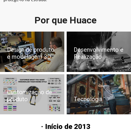
Por que Huace
Design de produto
Desenvolvimento e
e modelagem 3D
Realização
Customização de
produto
Tecnologia
· Início de 2013