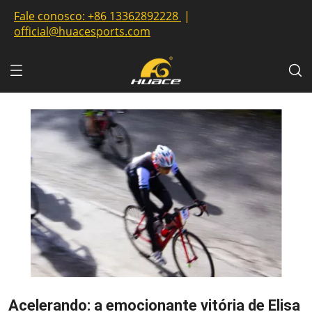
Fale conosco:
+86 13362892228
|
official@huacesports.com
Acelerando: a emocionante vitória de Elisa