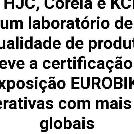
HJC, Coréia e KCK
um laboratório de
ualidade de produ
eve a certificação
 exposição EUROBI
rativas com mais 
globais