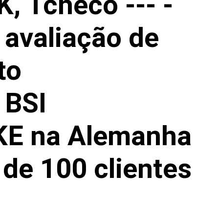
, Tcheco --- -
 avaliação de
to
 BSI
KE na Alemanha
de 100 clientes