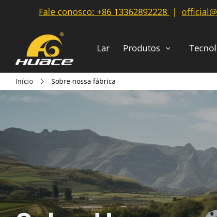
Fale conosco:
+86 13362892228
|
official
Lar
Produtos
Tecnol
Início
Sobre nossa fábrica