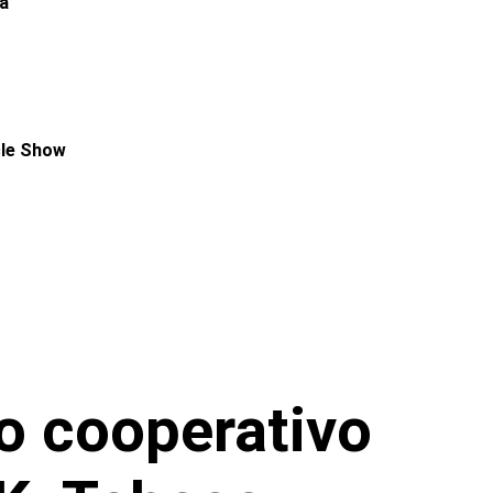
a
cle Show
o cooperativo