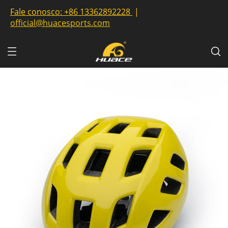
Fale conosco:
+86 13362892228
|
official@huacesports.com