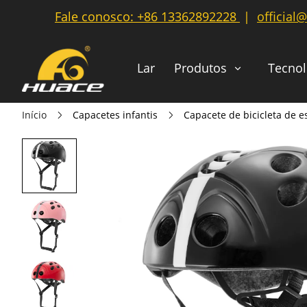
Fale conosco:
+86 13362892228
|
official
Lar
Produtos
Tecnol
Início
Capacetes infantis
Capacete de bicicleta de e