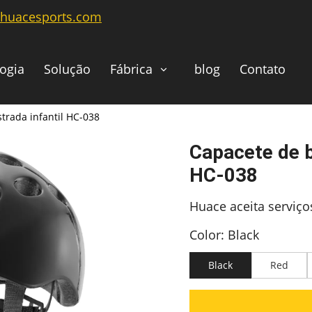
@huacesports.com
ogia
Solução
Fábrica
blog
Contato
strada infantil HC-038
Capacete de bi
HC-038
Huace aceita serviç
Color: Black
Black
Red