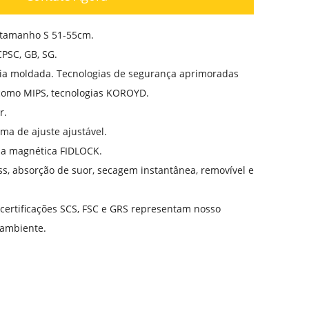
 tamanho S 51-55cm.
PSC, GB, SG.
ia moldada. Tecnologias de segurança aprimoradas
como MIPS, tecnologias KOROYD.
r.
ema de ajuste ajustável.
ela magnética FIDLOCK.
ss, absorção de suor, secagem instantânea, removível e
certificações SCS, FSC e GRS representam nosso
ambiente.