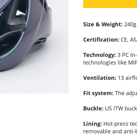
Size & Weight:
240g 
Certification:
CE, AS
Technology:
3 PC In
technologies like M
Ventilation:
13 airfl
Fit system:
The adjus
Buckle:
US ITW buckl
Lining:
Hot-press tec
removable and anti-b