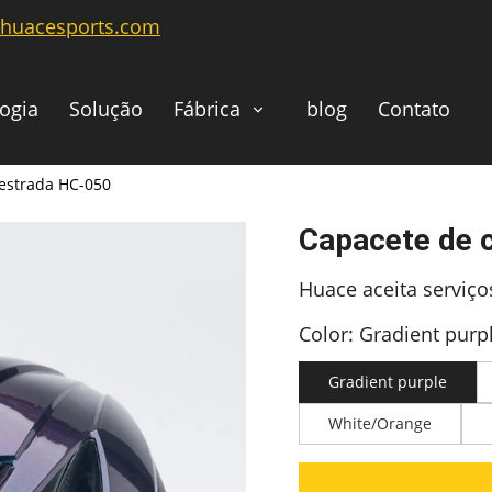
@huacesports.com
ogia
Solução
Fábrica
blog
Contato
 estrada HC-050
Capacete de 
Huace aceita serviç
Color: Gradient purp
Gradient purple
White/Orange