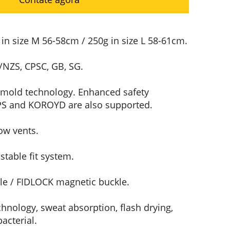
in size M 56-58cm / 250g in size L 58-61cm.
/NZS, CPSC, GB, SG.
-mold technology. Enhanced safety
IPS and KOROYD are also supported.
ow vents.
table fit system.
e / FIDLOCK magnetic buckle.
hnology, sweat absorption, flash drying,
acterial.