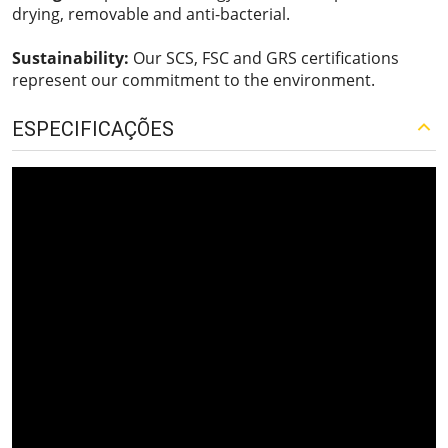
drying, removable and anti-bacterial.
Sustainability:
Our SCS, FSC and GRS certifications
represent our commitment to the environment.
ESPECIFICAÇÕES