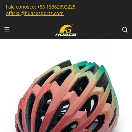
Fale conosco:
+86 13362892228
|
official@huacesports.com