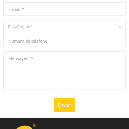
E-mail
*
País/Região
*
Número de telefone
Mensagem
*
Enviar