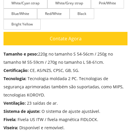
White/Cyan strap
White/Grey strap
Pink/White
Blue/White
Red/White
Black
Bright Yellow
Contate Agora
Tamanho e peso:
220g no tamanho S 54-56cm / 250g no
tamanho M 55-59cm / 270g no tamanho L 58-61cm.
Certificação:
CE, AS/NZS, CPSC, GB, SG.
Tecnologia:
Tecnologia moldada 2 PC. Tecnologias de
segurança aprimoradas também são suportadas, como MIPS,
tecnologias KOROYD.
Ventilação:
23 saídas de ar.
Sistema de ajuste:
O sistema de ajuste ajustável.
Fivela:
Fivela US ITW / fivela magnética FIDLOCK.
Viseira:
Disponível e removível.