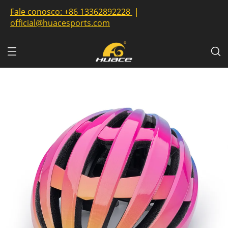
Fale conosco:
+86 13362892228
|
official@huacesports.com