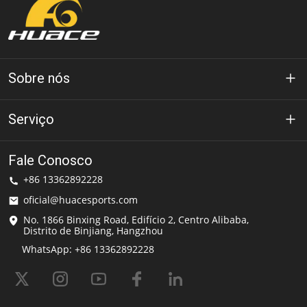
Sobre nós
Sobre Huace
Serviço
Tecnologia
política de Privacidade
Fale Conosco
Solução
+86 13362892228
Termos de uso
oficial@huacesports.com
Serviço de entrega
No. 1866 Binxing Road, Edifício 2, Centro Alibaba,
Distrito de Binjiang, Hangzhou
perguntas frequentes
WhatsApp: +86 13362892228