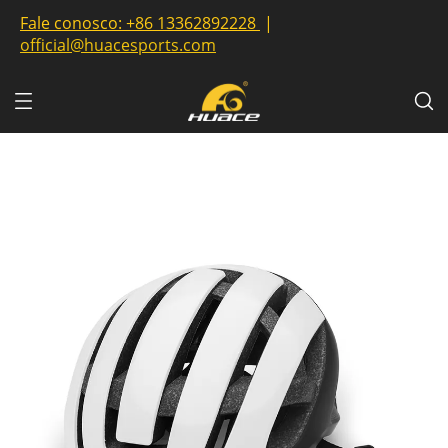
Fale conosco:
+86 13362892228
|
official@huacesports.com