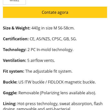
White2
Contate agora
Size & Weight:
440g in size M 56-58cm.
Certification:
CE, AS/NZS, CPSC, GB, SG.
Technology:
2 PC In-mold technology.
Ventilation:
5 airflow vents.
Fit system:
The adjustable fit system.
Buckle:
US ITW buckle / FIDLOCK magnetic buckle.
Goggle:
Removable (Polarizing lens available also).
Lining:
Hot-press technology, sweat absorption, flash
drying, removable and anti-bacterial.