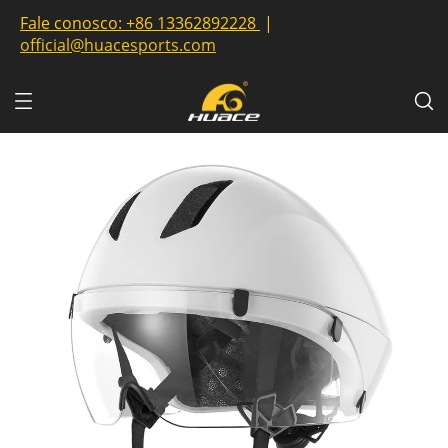
Fale conosco:
+86 13362892228
|
official@huacesports.com