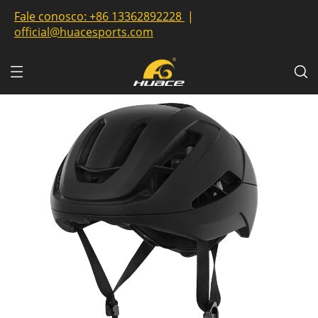
Fale conosco:
+86 13362892228
|
official@huacesports.com