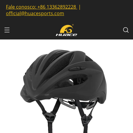
Fale conosco:
+86 13362892228
|
official@huacesports.com