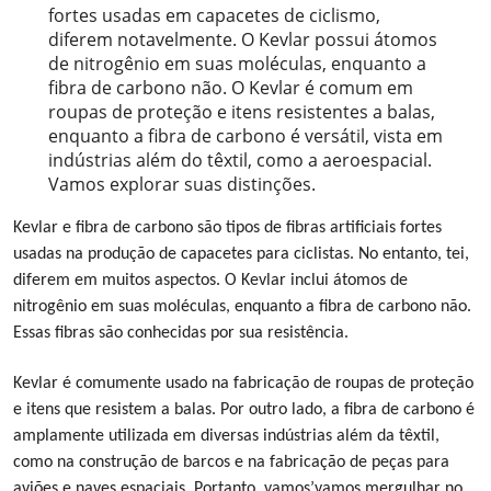
fortes usadas em capacetes de ciclismo,
diferem notavelmente. O Kevlar possui átomos
de nitrogênio em suas moléculas, enquanto a
fibra de carbono não. O Kevlar é comum em
roupas de proteção e itens resistentes a balas,
enquanto a fibra de carbono é versátil, vista em
indústrias além do têxtil, como a aeroespacial.
Vamos explorar suas distinções.
Kevlar e fibra de carbono são tipos de fibras artificiais fortes
usadas na produção de capacetes para ciclistas.
No entanto, t
ei,
diferem em
muitos aspectos.
O Kevlar inclui átomos de
nitrogênio em suas moléculas, enquanto a fibra de carbono não.
Essas fibras são conhecidas por sua resistência.
Kevlar é comumente usado na fabricação de roupas de proteção
e itens que resistem a balas. Por outro lado, a fibra de carbono é
amplamente utilizada em diversas indústrias além da têxtil,
como na construção de barcos e na fabricação de peças para
aviões e naves espaciais.
Portanto, vamos
’
vamos mergulhar no