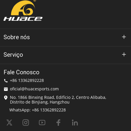
Sobre nós
Sobre Huace
Serviço
Tecnologia
política de Privacidade
Fale Conosco
Solução
+86 13362892228
Termos de uso
oficial@huacesports.com
Serviço de entrega
No. 1866 Binxing Road, Edifício 2, Centro Alibaba,
Distrito de Binjiang, Hangzhou
perguntas frequentes
WhatsApp: +86 13362892228