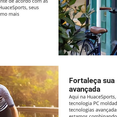
nte de acordo com as
 HuaceSports, seus
ismo mais
Fortaleça sua
avançada
Aqui na HuaceSports, 
tecnologia PC moldada
tecnologias avançada
estamos combinando in