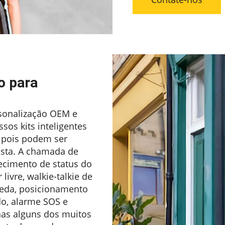
o para
sonalização OEM e
os kits inteligentes
 pois podem ser
ista. A chamada de
ecimento de status do
 livre, walkie-talkie de
queda, posicionamento
do, alarme SOS e
nas alguns dos muitos