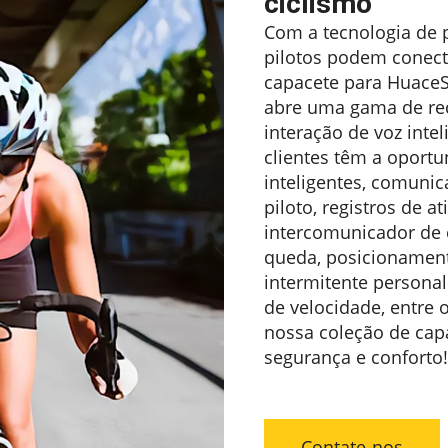
ciclismo
Com a tecnologia de 
pilotos podem conecta
capacete para HuaceSp
abre uma gama de rec
interação de voz inte
clientes têm a oport
inteligentes, comunic
piloto, registros de at
intercomunicador de 
queda, posicionamento
intermitente persona
de velocidade, entre 
nossa coleção de cap
segurança e conforto!
Contate-nos