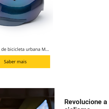
 de bicicleta urbana MS-
Capacete de estrada
Saber mais
Revolucione a