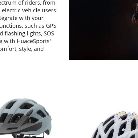
ectrum of riders, from
electric vehicle users.
tegrate with your
functions, such as GPS
d flashing lights, SOS
ng with HuaceSports'
mfort, style, and