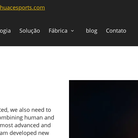
@huacesports.com
ogia
Solução
Fábrica
blog
Contato
ed, we also need to
f combining human and
he most advanced and
team developed new